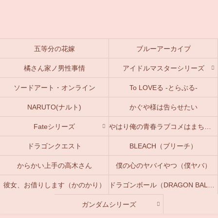
五等分の花嫁
ブルーアーカイブ
橘さん家ノ男性事情
アイドルマスターシリーズ
ソードアート・オンライン
To LOVEる -とらぶる-
NARUTO(ナルト)
かぐや様は告らせたい
Fateシリーズ
やはり俺の青春ラブコメはまちがっている。(俺ガイル)
ドラゴンクエスト
BLEACH（ブリーチ）
からかい上手の高木さん
僕の心のヤバイやつ（僕ヤバ）
彼女、お借りします（かのかり）
ドラゴンボール（DRAGON BALL）
ガンダムシリーズ