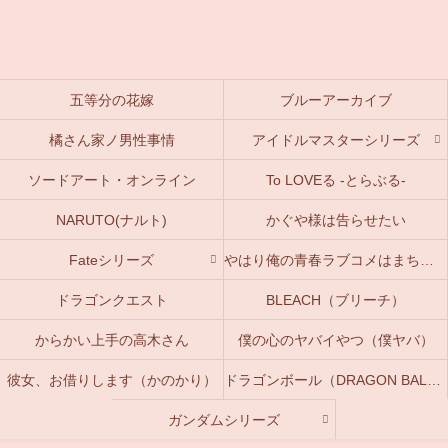
五等分の花嫁
ブルーアーカイブ
橘さん家ノ男性事情
アイドルマスターシリーズ
ソードアート・オンライン
To LOVEる -とらぶる-
NARUTO(ナルト)
かぐや様は告らせたい
Fateシリーズ
やはり俺の青春ラブコメはまちがっている。(俺ガイル)
ドラゴンクエスト
BLEACH（ブリーチ）
からかい上手の高木さん
僕の心のヤバイやつ（僕ヤバ）
彼女、お借りします（かのかり）
ドラゴンボール（DRAGON BALL）
ガンダムシリーズ