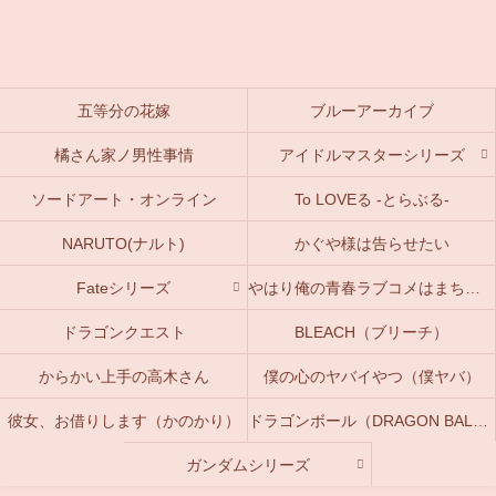
五等分の花嫁
ブルーアーカイブ
橘さん家ノ男性事情
アイドルマスターシリーズ
ソードアート・オンライン
To LOVEる -とらぶる-
NARUTO(ナルト)
かぐや様は告らせたい
Fateシリーズ
やはり俺の青春ラブコメはまちがっている。(俺ガイル)
ドラゴンクエスト
BLEACH（ブリーチ）
からかい上手の高木さん
僕の心のヤバイやつ（僕ヤバ）
彼女、お借りします（かのかり）
ドラゴンボール（DRAGON BALL）
ガンダムシリーズ