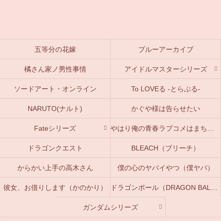
五等分の花嫁
ブルーアーカイブ
橘さん家ノ男性事情
アイドルマスターシリーズ
ソードアート・オンライン
To LOVEる -とらぶる-
NARUTO(ナルト)
かぐや様は告らせたい
Fateシリーズ
やはり俺の青春ラブコメはまちがっている。(俺ガイル)
ドラゴンクエスト
BLEACH（ブリーチ）
からかい上手の高木さん
僕の心のヤバイやつ（僕ヤバ）
彼女、お借りします（かのかり）
ドラゴンボール（DRAGON BALL）
ガンダムシリーズ