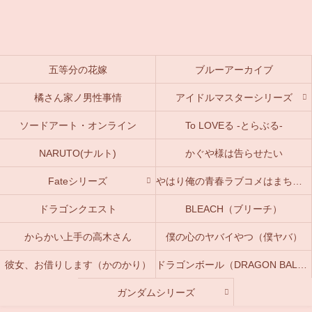
五等分の花嫁
ブルーアーカイブ
橘さん家ノ男性事情
アイドルマスターシリーズ
ソードアート・オンライン
To LOVEる -とらぶる-
NARUTO(ナルト)
かぐや様は告らせたい
Fateシリーズ
やはり俺の青春ラブコメはまちがっている。(俺ガイル)
ドラゴンクエスト
BLEACH（ブリーチ）
からかい上手の高木さん
僕の心のヤバイやつ（僕ヤバ）
彼女、お借りします（かのかり）
ドラゴンボール（DRAGON BALL）
ガンダムシリーズ