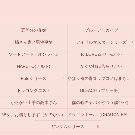
五等分の花嫁
ブルーアーカイブ
橘さん家ノ男性事情
アイドルマスターシリーズ
ソードアート・オンライン
To LOVEる -とらぶる-
NARUTO(ナルト)
かぐや様は告らせたい
Fateシリーズ
やはり俺の青春ラブコメはまちがっている。(俺ガイル)
ドラゴンクエスト
BLEACH（ブリーチ）
からかい上手の高木さん
僕の心のヤバイやつ（僕ヤバ）
彼女、お借りします（かのかり）
ドラゴンボール（DRAGON BALL）
ガンダムシリーズ