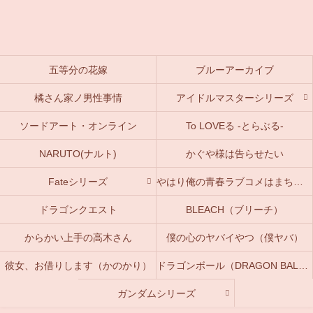
五等分の花嫁
ブルーアーカイブ
橘さん家ノ男性事情
アイドルマスターシリーズ
ソードアート・オンライン
To LOVEる -とらぶる-
NARUTO(ナルト)
かぐや様は告らせたい
Fateシリーズ
やはり俺の青春ラブコメはまちがっている。(俺ガイル)
ドラゴンクエスト
BLEACH（ブリーチ）
からかい上手の高木さん
僕の心のヤバイやつ（僕ヤバ）
彼女、お借りします（かのかり）
ドラゴンボール（DRAGON BALL）
ガンダムシリーズ