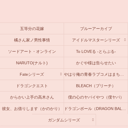
五等分の花嫁
ブルーアーカイブ
橘さん家ノ男性事情
アイドルマスターシリーズ
ソードアート・オンライン
To LOVEる -とらぶる-
NARUTO(ナルト)
かぐや様は告らせたい
Fateシリーズ
やはり俺の青春ラブコメはまちがっている。(俺ガイル)
ドラゴンクエスト
BLEACH（ブリーチ）
からかい上手の高木さん
僕の心のヤバイやつ（僕ヤバ）
彼女、お借りします（かのかり）
ドラゴンボール（DRAGON BALL）
ガンダムシリーズ