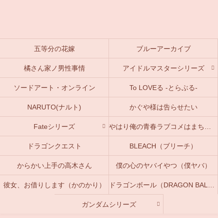
五等分の花嫁
ブルーアーカイブ
橘さん家ノ男性事情
アイドルマスターシリーズ
ソードアート・オンライン
To LOVEる -とらぶる-
NARUTO(ナルト)
かぐや様は告らせたい
Fateシリーズ
やはり俺の青春ラブコメはまちがっている。(俺ガイル)
ドラゴンクエスト
BLEACH（ブリーチ）
からかい上手の高木さん
僕の心のヤバイやつ（僕ヤバ）
彼女、お借りします（かのかり）
ドラゴンボール（DRAGON BALL）
ガンダムシリーズ