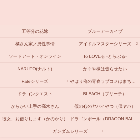
五等分の花嫁
ブルーアーカイブ
橘さん家ノ男性事情
アイドルマスターシリーズ
ソードアート・オンライン
To LOVEる -とらぶる-
NARUTO(ナルト)
かぐや様は告らせたい
Fateシリーズ
やはり俺の青春ラブコメはまちがっている。(俺ガイル)
ドラゴンクエスト
BLEACH（ブリーチ）
からかい上手の高木さん
僕の心のヤバイやつ（僕ヤバ）
彼女、お借りします（かのかり）
ドラゴンボール（DRAGON BALL）
ガンダムシリーズ