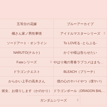
五等分の花嫁
ブルーアーカイブ
橘さん家ノ男性事情
アイドルマスターシリーズ
ソードアート・オンライン
To LOVEる -とらぶる-
NARUTO(ナルト)
かぐや様は告らせたい
Fateシリーズ
やはり俺の青春ラブコメはまちがっている。(俺ガイル)
ドラゴンクエスト
BLEACH（ブリーチ）
からかい上手の高木さん
僕の心のヤバイやつ（僕ヤバ）
彼女、お借りします（かのかり）
ドラゴンボール（DRAGON BALL）
ガンダムシリーズ