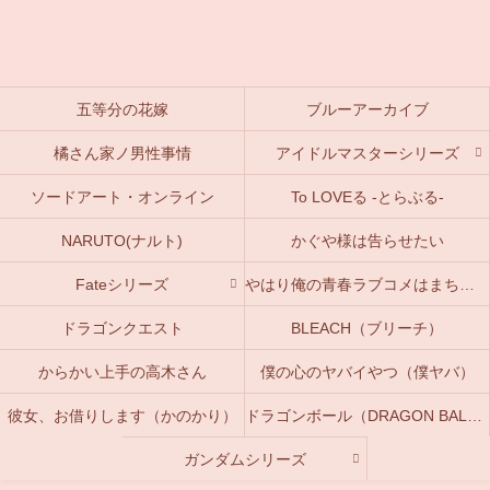
五等分の花嫁
ブルーアーカイブ
橘さん家ノ男性事情
アイドルマスターシリーズ
ソードアート・オンライン
To LOVEる -とらぶる-
NARUTO(ナルト)
かぐや様は告らせたい
Fateシリーズ
やはり俺の青春ラブコメはまちがっている。(俺ガイル)
ドラゴンクエスト
BLEACH（ブリーチ）
からかい上手の高木さん
僕の心のヤバイやつ（僕ヤバ）
彼女、お借りします（かのかり）
ドラゴンボール（DRAGON BALL）
ガンダムシリーズ