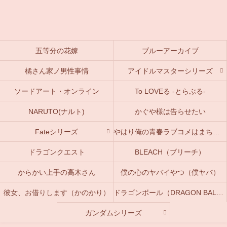
五等分の花嫁
ブルーアーカイブ
橘さん家ノ男性事情
アイドルマスターシリーズ
ソードアート・オンライン
To LOVEる -とらぶる-
NARUTO(ナルト)
かぐや様は告らせたい
Fateシリーズ
やはり俺の青春ラブコメはまちがっている。(俺ガイル)
ドラゴンクエスト
BLEACH（ブリーチ）
からかい上手の高木さん
僕の心のヤバイやつ（僕ヤバ）
彼女、お借りします（かのかり）
ドラゴンボール（DRAGON BALL）
ガンダムシリーズ