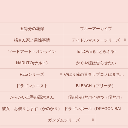
五等分の花嫁
ブルーアーカイブ
橘さん家ノ男性事情
アイドルマスターシリーズ
ソードアート・オンライン
To LOVEる -とらぶる-
NARUTO(ナルト)
かぐや様は告らせたい
Fateシリーズ
やはり俺の青春ラブコメはまちがっている。(俺ガイル)
ドラゴンクエスト
BLEACH（ブリーチ）
からかい上手の高木さん
僕の心のヤバイやつ（僕ヤバ）
彼女、お借りします（かのかり）
ドラゴンボール（DRAGON BALL）
ガンダムシリーズ