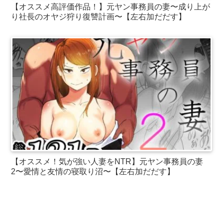
【オススメ高評価作品！】元ヤン事務員の妻〜成り上が
り社長のオヤジ狩り復讐計画〜【左右加だだす】
【オススメ！気が強い人妻をNTR】元ヤン事務員の妻
2〜愛情と友情の寝取り沼〜【左右加だだす】