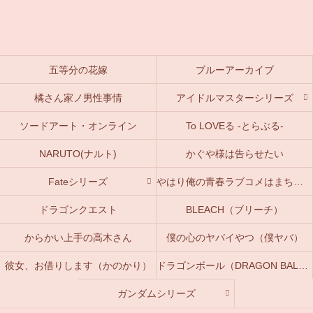
五等分の花嫁
ブルーアーカイブ
橘さん家ノ男性事情
アイドルマスターシリーズ
ソードアート・オンライン
To LOVEる -とらぶる-
NARUTO(ナルト)
かぐや様は告らせたい
Fateシリーズ
やはり俺の青春ラブコメはまちがっている。(俺ガイル)
ドラゴンクエスト
BLEACH（ブリーチ）
からかい上手の高木さん
僕の心のヤバイやつ（僕ヤバ）
彼女、お借りします（かのかり）
ドラゴンボール（DRAGON BALL）
ガンダムシリーズ