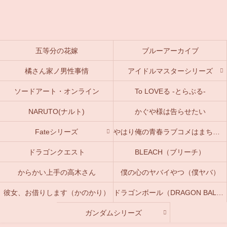
五等分の花嫁
ブルーアーカイブ
橘さん家ノ男性事情
アイドルマスターシリーズ
ソードアート・オンライン
To LOVEる -とらぶる-
NARUTO(ナルト)
かぐや様は告らせたい
Fateシリーズ
やはり俺の青春ラブコメはまちがっている。(俺ガイル)
ドラゴンクエスト
BLEACH（ブリーチ）
からかい上手の高木さん
僕の心のヤバイやつ（僕ヤバ）
彼女、お借りします（かのかり）
ドラゴンボール（DRAGON BALL）
ガンダムシリーズ