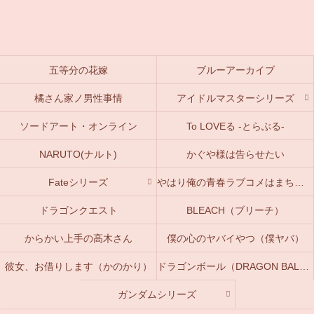
五等分の花嫁
ブルーアーカイブ
橘さん家ノ男性事情
アイドルマスターシリーズ
ソードアート・オンライン
To LOVEる -とらぶる-
NARUTO(ナルト)
かぐや様は告らせたい
Fateシリーズ
やはり俺の青春ラブコメはまちがっている。(俺ガイル)
ドラゴンクエスト
BLEACH（ブリーチ）
からかい上手の高木さん
僕の心のヤバイやつ（僕ヤバ）
彼女、お借りします（かのかり）
ドラゴンボール（DRAGON BALL）
ガンダムシリーズ