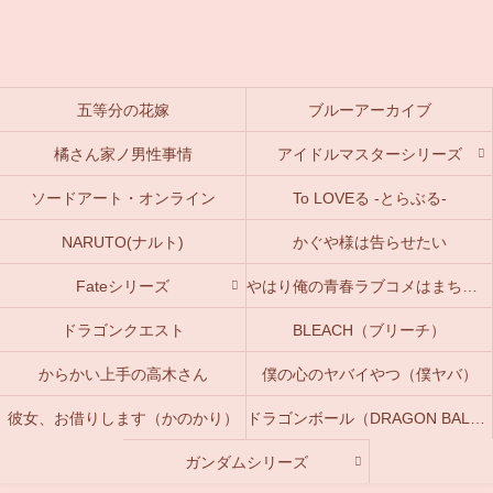
五等分の花嫁
ブルーアーカイブ
橘さん家ノ男性事情
アイドルマスターシリーズ
ソードアート・オンライン
To LOVEる -とらぶる-
NARUTO(ナルト)
かぐや様は告らせたい
Fateシリーズ
やはり俺の青春ラブコメはまちがっている。(俺ガイル)
ドラゴンクエスト
BLEACH（ブリーチ）
からかい上手の高木さん
僕の心のヤバイやつ（僕ヤバ）
彼女、お借りします（かのかり）
ドラゴンボール（DRAGON BALL）
ガンダムシリーズ