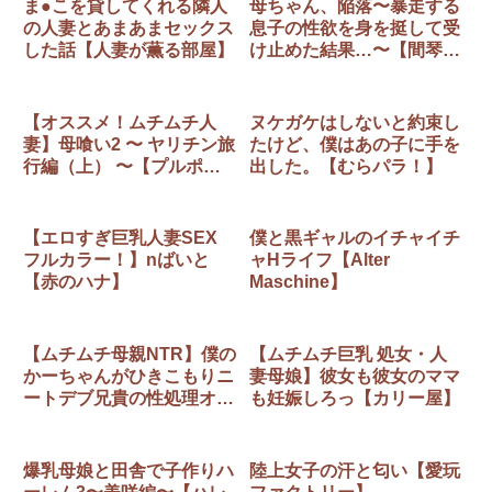
ま●こを貸してくれる隣人
母ちゃん、陥落〜暴走する
の人妻とあまあまセックス
息子の性欲を身を挺して受
した話【人妻が薫る部屋】
け止めた結果…〜【間琴し
や架】
【オススメ！ムチムチ人
ヌケガケはしないと約束し
妻】母喰い2 〜 ヤリチン旅
たけど、僕はあの子に手を
行編（上） 〜【プルポア
出した。【むらパラ！】
ゾン】
【エロすぎ巨乳人妻SEX
僕と黒ギャルのイチャイチ
フルカラー！】nばいと
ャHライフ【Alter
【赤のハナ】
Maschine】
【ムチムチ母親NTR】僕の
【ムチムチ巨乳 処女・人
かーちゃんがひきこもりニ
妻母娘】彼女も彼女のママ
ートデブ兄貴の性処理オナ
も妊娠しろっ【カリー屋】
ホになっていた話【たろバ
ウム】
爆乳母娘と田舎で子作りハ
陸上女子の汗と匂い【愛玩