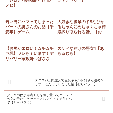
ーレム3〜美咲編〜【ハレ
ファクトリー】
ノヒ】
若い男にハマってしまった
大好きな後輩のドSなひか
パートの奥さんのお話【平
るちゃんにめちゃくちゃ精
安亭】ゲーム
液搾り取られる話。【お口
の奥地】
【お尻がエロい！ムチムチ
スケベなだけの悪女4【あ
巨乳】ヤレちゃいます！デ
ちゅむち】
リバリー家政婦つばささん
【あとはまぼろし】
テニス部と間違えて巨乳ギャルお姉さん達のヤ
リサーに入ってしまった話【むらパラ！】
タンクの僕が勇者くんを差し置いてパーティー
の女の子たちとセックスしまくってる件につい
て【むらパラ！】