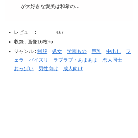
が大好きな愛美は和希の…
レビュー :
4.67
収録 : 画像16枚+α
ジャンル :
制服
処女
学園もの
巨乳
中出し
フ
ェラ
パイズリ
ラブラブ・あまあま
恋人同士
おっぱい
男性向け
成人向け