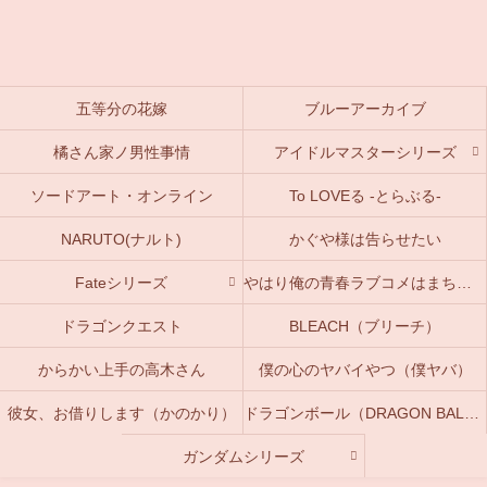
五等分の花嫁
ブルーアーカイブ
橘さん家ノ男性事情
アイドルマスターシリーズ
ソードアート・オンライン
To LOVEる -とらぶる-
NARUTO(ナルト)
かぐや様は告らせたい
Fateシリーズ
やはり俺の青春ラブコメはまちがっている。(俺ガイル)
ドラゴンクエスト
BLEACH（ブリーチ）
からかい上手の高木さん
僕の心のヤバイやつ（僕ヤバ）
彼女、お借りします（かのかり）
ドラゴンボール（DRAGON BALL）
ガンダムシリーズ