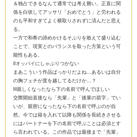
＆独占できるなんて通常では考え難い。正直に関
係を白状してアッサリ「おめでとう」と労われる
のも平和すぎてよく横取りされずに済んだと思え
る。
一方で和希の諦めかけるそぶりを敢えて盛り込む
ことで、現実とのバランスを取った方策という可
能性もある。
IIオッパイにしゃぶりつかない
まあこういう作品ばっかりだよね…あるいは自分
の胸フェチが度を越してるだけか…？
III親しくなったなら下の名前で呼んでほしい
交際開始直後なら「先輩」と「後輩の苗字」でい
いが、親密になったなら下の名前で呼ぶのが自
然。今では籍を入れて以降も関係を長続きさせる
にはパートナーを下の名前で呼ぶことは必須とす
ら言われている。この作品では最後まで「先輩」