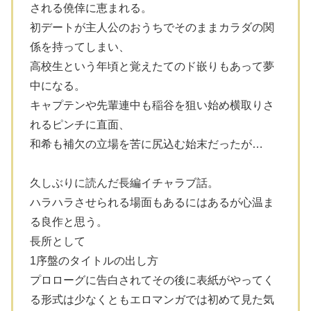
される僥倖に恵まれる。
初デートが主人公のおうちでそのままカラダの関
係を持ってしまい、
高校生という年頃と覚えたてのド嵌りもあって夢
中になる。
キャプテンや先輩連中も稲谷を狙い始め横取りさ
れるピンチに直面、
和希も補欠の立場を苦に尻込む始末だったが…
久しぶりに読んだ長編イチャラブ話。
ハラハラさせられる場面もあるにはあるが心温ま
る良作と思う。
長所として
1序盤のタイトルの出し方
プロローグに告白されてその後に表紙がやってく
る形式は少なくともエロマンガでは初めて見た気