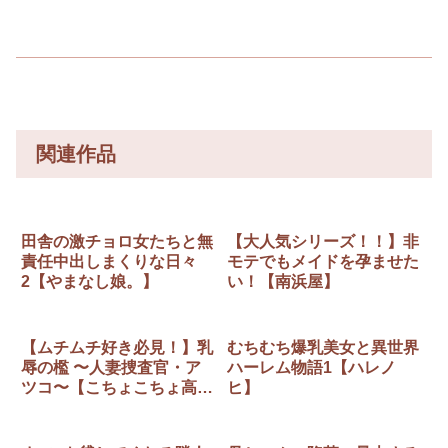
関連作品
田舎の激チョロ女たちと無
【大人気シリーズ！！】非
責任中出しまくりな日々
モテでもメイドを孕ませた
2【やまなし娘。】
い！【南浜屋】
【ムチムチ好き必見！】乳
むちむち爆乳美女と異世界
辱の檻 〜人妻捜査官・ア
ハーレム物語1【ハレノ
ツコ〜【こちょこちょ高
ヒ】
校】