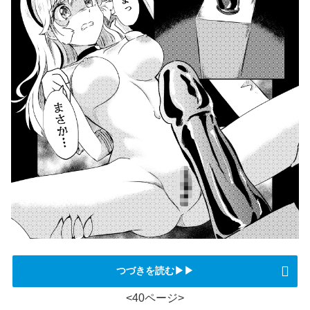
つづきを読む▶▶
<40ページ>