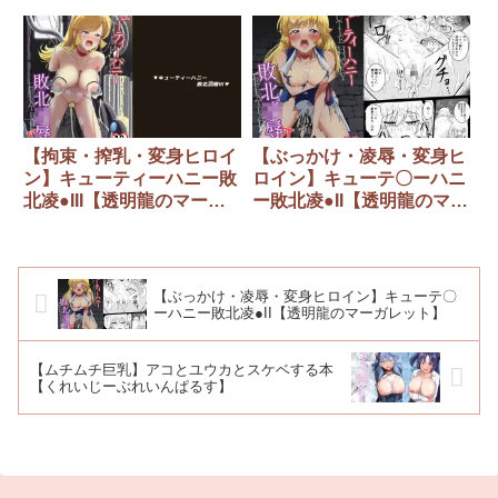
【拘束・搾乳・変身ヒロイ
【ぶっかけ・凌辱・変身ヒ
ン】キューティーハニー敗
ロイン】キューテ〇ーハニ
北凌●III【透明龍のマーガ
ー敗北凌●II【透明龍のマー
レット】
ガレット】
【ぶっかけ・凌辱・変身ヒロイン】キューテ〇
ーハニー敗北凌●II【透明龍のマーガレット】
【ムチムチ巨乳】アコとユウカとスケベする本
【くれいじーぶれいんぱるす】