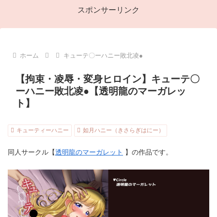
スポンサーリンク
ホーム
キューテ〇ーハニー敗北凌●
【拘束・凌辱・変身ヒロイン】キューテ〇
ーハニー敗北凌●【透明龍のマーガレッ
ト】
キューティーハニー
如月ハニー（きさらぎはにー）
同人サークル【
透明龍のマーガレット
】の作品です。