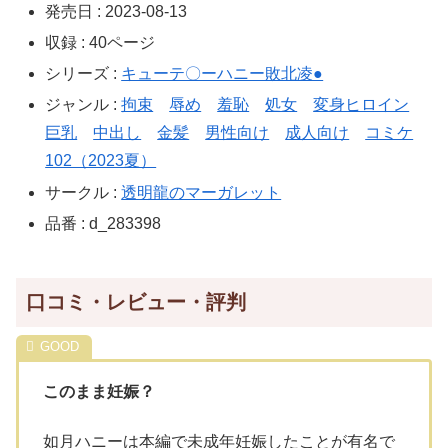
発売日 : 2023-08-13
収録 : 40ページ
シリーズ :
キューテ〇ーハニー敗北凌●
ジャンル :
拘束
辱め
羞恥
処女
変身ヒロイン
巨乳
中出し
金髪
男性向け
成人向け
コミケ
102（2023夏）
サークル :
透明龍のマーガレット
品番 : d_283398
口コミ・レビュー・評判
このまま妊娠？
如月ハニーは本編で未成年妊娠したことが有名で