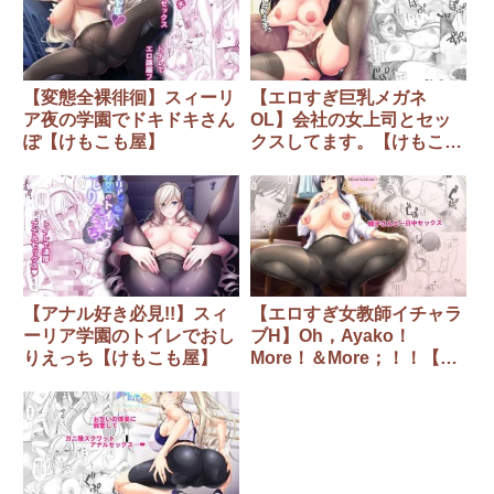
【変態全裸徘徊】スィーリ
【エロすぎ巨乳メガネ
ア夜の学園でドキドキさん
OL】会社の女上司とセッ
ぽ【けもこも屋】
クスしてます。【けもこも
屋】
【アナル好き必見!!】スィ
【エロすぎ女教師イチャラ
ーリア学園のトイレでおし
ブH】Oh，Ayako！
りえっち【けもこも屋】
More！＆More；！！【け
もこも屋】