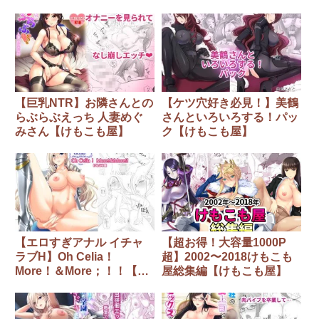
屋】
【巨乳NTR】お隣さんとの
【ケツ穴好き必見！】美鶴
らぶらぶえっち 人妻めぐ
さんといろいろする！パッ
みさん【けもこも屋】
ク【けもこも屋】
【エロすぎアナル イチャ
【超お得！大容量1000P
ラブH】Oh Celia！
超】2002〜2018けもこも
More！＆More；！！【け
屋総集編【けもこも屋】
もこも屋】