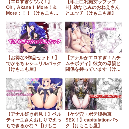
【エロすぎケツ穴！】
【年上巨乳痴女ラブラブ
Oh，Akane！ More！＆
H】幼なじみのおねえさん
More；！！【けもこも
とエッチ【けもこも屋】
屋】
【お得な3作品セット！】
【アナルがエロすぎ！ムチ
でかるちゃシェリルパック
ムチボディ】彼女の母親と
【けもこも屋】
関係を持っています【けも
こも屋】
【アナル好き必見！】ベル
【ケツ穴・ボテ腹拘束
ティーユさんおしりでえっ
SEX！】capitulationパッ
ちできるかな？【けもこも
ク【けもこも屋】