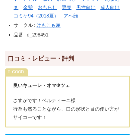
ま
金髪
おもらし
専売
男性向け
成人向け
コミケ94（2018夏）
アヘ顔
サークル :
けもこも屋
品番 : d_298451
口コミ・レビュー・評判
良いキューレ・オマΦツェ
さすがです！ベルティーユ様！
行為も然ることながら、口の形状と目の使い方が
サイコーです！