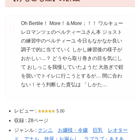
Oh Bertile！ More！＆More；！！ ワルキュー
レロマンツェのベルティーユさん本 ジョスト
の練習中のベルティーユ 今日もなかなか良い
調子で的に当てていく しかし練習後の様子が
おかしい…？ どうやら取り巻きの目を気にし
て おしっこを我慢していたようだ 大急ぎで鎧
を脱いでトイレに行こうとするが… 間に合わ
ない！そう判断した貴弘は 「しかた…
レビュー :
5.00
収録 : 28ページ
ジャンル :
クンニ
お嬢様・令嬢
巨乳
レオター
ド
アナル
放尿・お漏らし
ラブラブ・あまあ