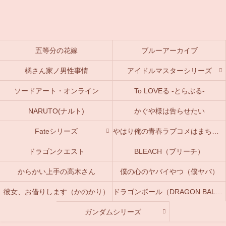
五等分の花嫁
ブルーアーカイブ
橘さん家ノ男性事情
アイドルマスターシリーズ
ソードアート・オンライン
To LOVEる -とらぶる-
NARUTO(ナルト)
かぐや様は告らせたい
Fateシリーズ
やはり俺の青春ラブコメはまちがっている。(俺ガイル)
ドラゴンクエスト
BLEACH（ブリーチ）
からかい上手の高木さん
僕の心のヤバイやつ（僕ヤバ）
彼女、お借りします（かのかり）
ドラゴンボール（DRAGON BALL）
ガンダムシリーズ