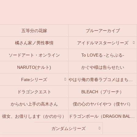
五等分の花嫁
ブルーアーカイブ
橘さん家ノ男性事情
アイドルマスターシリーズ
ソードアート・オンライン
To LOVEる -とらぶる-
NARUTO(ナルト)
かぐや様は告らせたい
Fateシリーズ
やはり俺の青春ラブコメはまちがっている。(俺ガイル)
ドラゴンクエスト
BLEACH（ブリーチ）
からかい上手の高木さん
僕の心のヤバイやつ（僕ヤバ）
彼女、お借りします（かのかり）
ドラゴンボール（DRAGON BALL）
ガンダムシリーズ