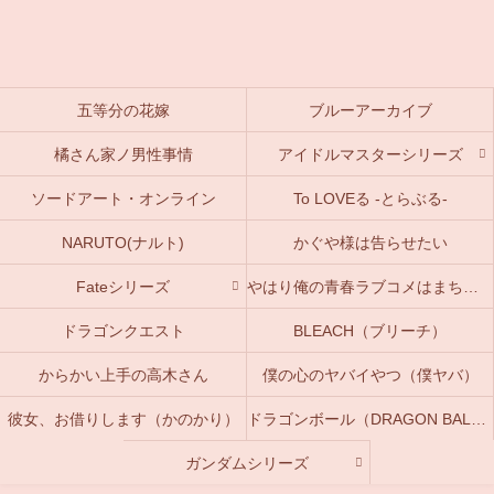
五等分の花嫁
ブルーアーカイブ
橘さん家ノ男性事情
アイドルマスターシリーズ
ソードアート・オンライン
To LOVEる -とらぶる-
NARUTO(ナルト)
かぐや様は告らせたい
Fateシリーズ
やはり俺の青春ラブコメはまちがっている。(俺ガイル)
ドラゴンクエスト
BLEACH（ブリーチ）
からかい上手の高木さん
僕の心のヤバイやつ（僕ヤバ）
彼女、お借りします（かのかり）
ドラゴンボール（DRAGON BALL）
ガンダムシリーズ