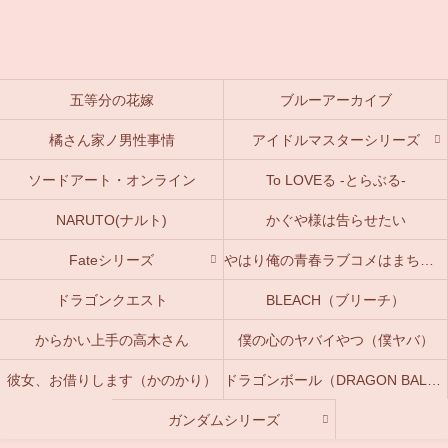
五等分の花嫁
ブルーアーカイブ
橘さん家ノ男性事情
アイドルマスターシリーズ
ソードアート・オンライン
To LOVEる -とらぶる-
NARUTO(ナルト)
かぐや様は告らせたい
Fateシリーズ
やはり俺の青春ラブコメはまちがっている。(俺ガイル)
ドラゴンクエスト
BLEACH（ブリーチ）
からかい上手の高木さん
僕の心のヤバイやつ（僕ヤバ）
彼女、お借りします（かのかり）
ドラゴンボール（DRAGON BALL）
ガンダムシリーズ